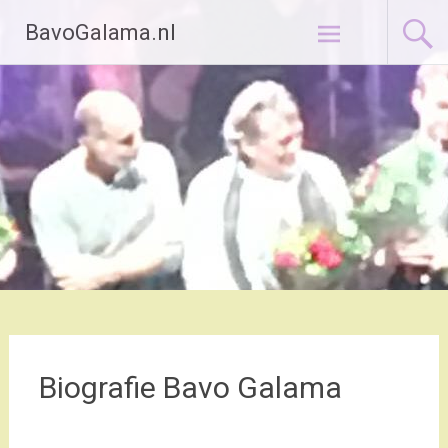
Ga
BavoGalama.nl
naar
de
inhoud
Biografie Bavo Galama